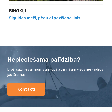
BINOKĻI
Siguldas meži, pēdu atpazīšana, laiskā stirna, četri
Nepieciešama palīdzība?
Droši sazinies ar mums un kopā atrisināsim visus neskaidros
jautājumus!
Kontakti