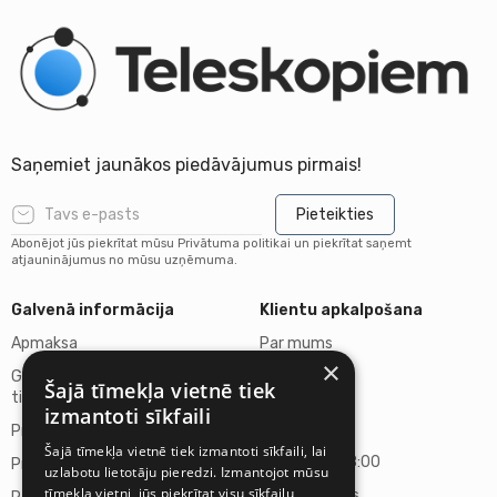
Saņemiet jaunākos piedāvājumus pirmais!
Pieteikties
Abonējot jūs piekrītat mūsu Privātuma politikai un piekrītat saņemt
atjauninājumus no mūsu uzņēmuma.
Galvenā informācija
Klientu apkalpošana
Apmaksa
Par mums
×
Garantija un Atteikuma
Kontakti
Šajā tīmekļa vietnē tiek
tiesības
izmantoti sīkfaili
Darba laiks
Preču piegāde
Šajā tīmekļa vietnē tiek izmantoti sīkfaili, lai
P.-P. 10:00-18:00
Privātuma politika
uzlabotu lietotāju pieredzi. Izmantojot mūsu
tīmekļa vietni, jūs piekrītat visu sīkfailu
S., Sv. - slēgts