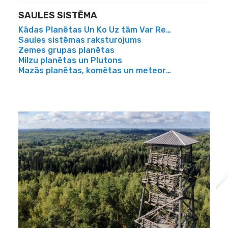
SAULES SISTĒMA
Kādas Planētas Un Ko Uz tām Var Redzēt Ar Telesk
Saules sistēmas raksturojums
Zemes grupas planētas
Milzu planētas un Plutons
Mazās planētas, komētas un meteorīti