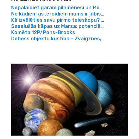
Nepalaidiet garām pilnmēnesi un Mēness aptumsumu
No kādiem asteroīdiem mums ir jābīstas?
Kā izvēlēties savu pirmo teleskopu? Ceļvedis iesāc
Sasalušās kāpas uz Marsa: potenciāli pierādījumi pa
Komēta 12P/Pons-Brooks
Debess objektu kustība - Zvaigznes, Saule, Mēness