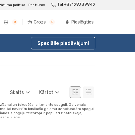
tel:+37129339942
vātuma politika
Par Mums
Grozs
Pieslēgties
0
0
Speciālie piedāvājumi
Skaits
Kārtot
rzīšanai un fokusēšanai izmanto spoguli. Galvenais
jams, lai novirzītu ienākošo gaismu uz sekundāro spoguli
nos. Spoguļu teleskopi ir populāri zinātniskajā,
espēju ierau...