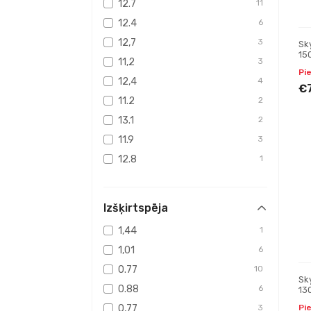
12.7
11
508 x
2
12.4
6
608 x
1
12,7
3
Sk
15
710 x
2
11,2
3
Ref
Pi
812 x
3
12,4
4
€
1016 x
1
11.2
2
200 x
1
13.1
2
260
1
11.9
3
570 x
2
12.8
1
610 x
1
13
1
13.3
9
Izšķirtspēja
13.8
4
1,44
1
12.1
3
1,01
6
14.2
2
0.77
10
14.6
2
Sk
0.88
6
13
14.8
2
Ref
Pi
0,77
3