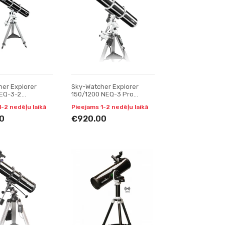
er Explorer
Sky-Watcher Explorer
 EQ-3-2
150/1200 NEQ-3 Pro
 Reflektori
SynScan GoTo teleskops,
1-2 nedēļu laikā
Pieejams 1-2 nedēļu laikā
Reflektori
0
€920.00