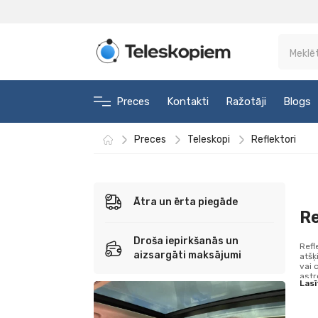
Preces
Kontakti
Ražotāji
Blogs
Preces
Teleskopi
Reflektori
Ātra un ērta piegāde
Re
Droša iepirkšanās un
Refl
aizsargāti maksājumi
atšķ
vai 
astr
Lasī