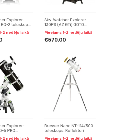
er Explorer-
Sky-Watcher Explorer-
EQ-2 teleskops,
130PS (AZ GTi) GOTO
teleskops, Reflektori
1-2 nedēļu laikā
Pieejams 1-2 nedēļu laikā
0
€570.00
er Explorer-
Bresser Nano NT-114/500
Q-5 PRO
teleskops, Reflektori
eleskops,
1-2 nedēļu laikā
Pieejams 1-2 nedēļu laikā