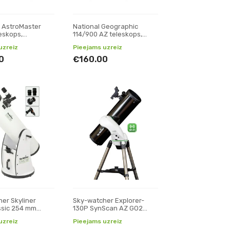
 AstroMaster
National Geographic
eskops,
114/900 AZ teleskops,
Reflektori
uzreiz
Pieejams uzreiz
0
€160.00
er Skyliner
Sky-watcher Explorer-
ssic 254 mm
130P SynScan AZ GO2
teleskops,
teleskops, Reflektori
uzreiz
Pieejams uzreiz