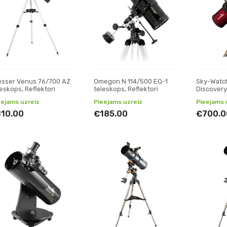
esser Venus 76/700 AZ
Omegon N 114/500 EQ-1
Sky-Watch
leskops, Reflektori
teleskops, Reflektori
Discovery
teleskops,
eejams uzreiz
Pieejams uzreiz
Pieejams 
110.00
€185.00
€700.0