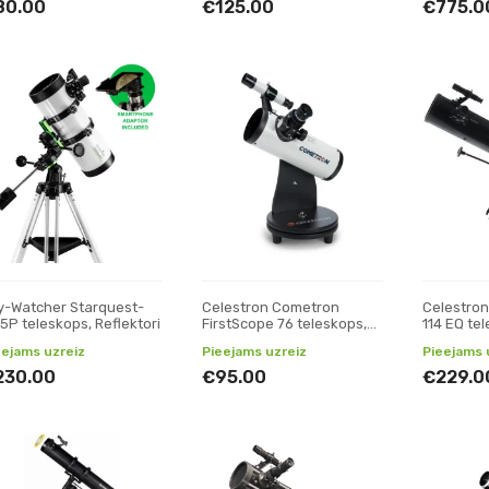
80.00
€125.00
€775.0
y-Watcher Starquest-
Celestron Cometron
Celestro
45P teleskops, Reflektori
FirstScope 76 teleskops,
114 EQ te
Reflektori
Refraktor
eejams uzreiz
Pieejams uzreiz
Pieejams 
230.00
€95.00
€229.0