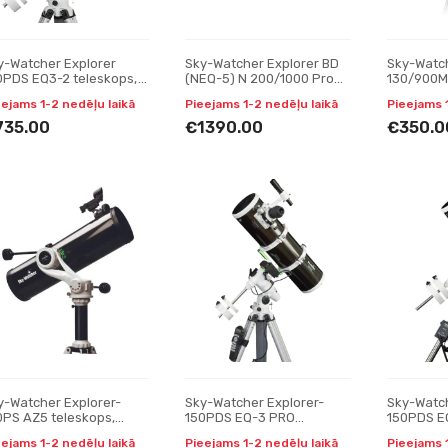
y-Watcher Explorer
Sky-Watcher Explorer BD
Sky-Watch
0PDS EQ3-2 teleskops,
(NEQ-5) N 200/1000 Pro
130/900M 
lektori
SynScan GoTo teleskops,
Reflektori
eejams 1-2 nedēļu laikā
Pieejams 1-2 nedēļu laikā
Pieejams 
Reflektori
735.00
€1390.00
€350.0
y-Watcher Explorer-
Sky-Watcher Explorer-
Sky-Watch
0PS AZ5 teleskops,
150PDS EQ-3 PRO
150PDS E
lektori
SynScan teleskops,
SynScan t
eejams 1-2 nedēļu laikā
Pieejams 1-2 nedēļu laikā
Pieejams 
Reflektori
Reflektori