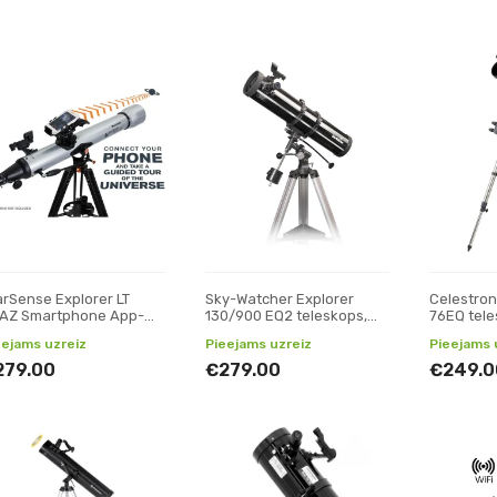
arSense Explorer LT
Sky-Watcher Explorer
Celestron
AZ Smartphone App-
130/900 EQ2 teleskops,
76EQ tele
abled teleskops,
Reflektori
eejams uzreiz
Pieejams uzreiz
Pieejams 
lektori
279.00
€279.00
€249.0