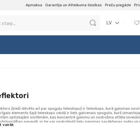
Apmaksa
Garantija un Atteikuma tiesības
Preču piegāde
Pri
LV
flektori
ektors (bieži dēvēts arī par spoguļu teleskopu) ir teleskops, kurā gaismas novi
irīgais elements šajā teleskopu veidā ir liels galvenais spogulis, kurš izmanto
citām optiskajām sistēmām, kas koncentrē gaismu un nodrošina attēla izveidoša
ofotogrāfijas pasaulē, jo tie var nodrošināt lielu gaismas savākšanas spēju un i
t vairāk