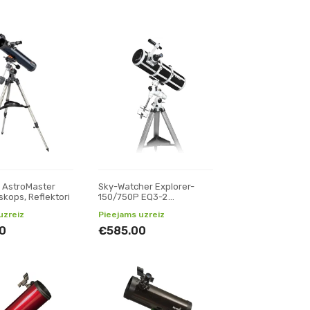
 AstroMaster
Sky-Watcher Explorer-
skops, Reflektori
150/750P EQ3-2
teleskops, Reflektori
uzreiz
Pieejams uzreiz
0
€585.00