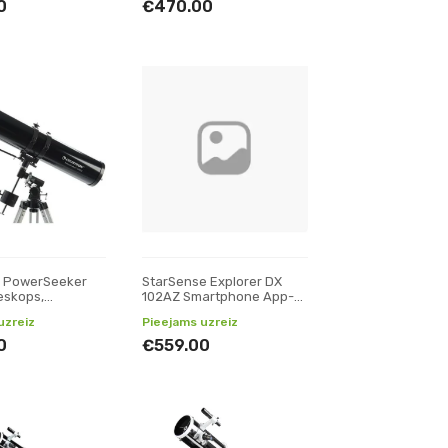
0
€470.00
n PowerSeeker
StarSense Explorer DX
leskops,
102AZ Smartphone App-
i
Enabled teleskops,
uzreiz
Pieejams uzreiz
Reflektori
0
€559.00