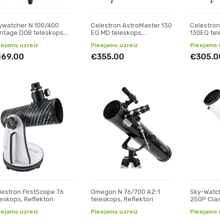
ywatcher N 100/400
Celestron AstroMaster 130
Celestron
ritage DOB teleskops,
EQ MD teleskops,
130EQ tel
lektori
Reflektori
Reflektori
eejams uzreiz
Pieejams uzreiz
Pieejams 
169.00
€355.00
€305.0
lestron FirstScope 76
Omegon N 76/700 AZ-1
Sky-Watch
leskops, Reflektori
teleskops, Reflektori
250P Cla
Dobsona 
eejams uzreiz
Pieejams uzreiz
Pieejams 
Reflektori