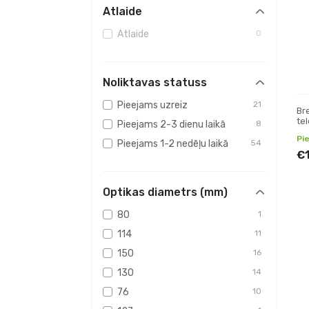
Atlaide
Atlaide
0
Noliktavas statuss
Pieejams uzreiz
21
Br
te
Pieejams 2-3 dienu laikā
8
Pi
Pieejams 1-2 nedēļu laikā
54
€
Optikas diametrs (mm)
80
1
114
11
150
16
130
14
76
10