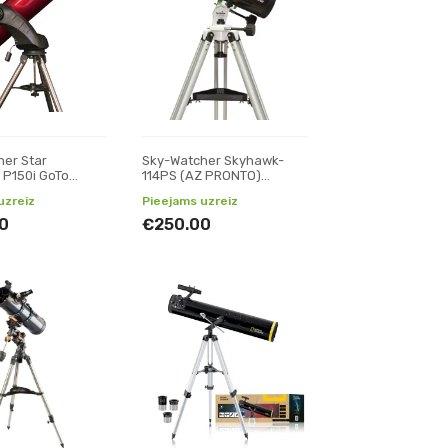
er Star
Sky-Watcher Skyhawk-
 P150i GoTo
114PS (AZ PRONTO)
 Reflektori
Teleskops, Reflektori
uzreiz
Pieejams uzreiz
0
€250.00