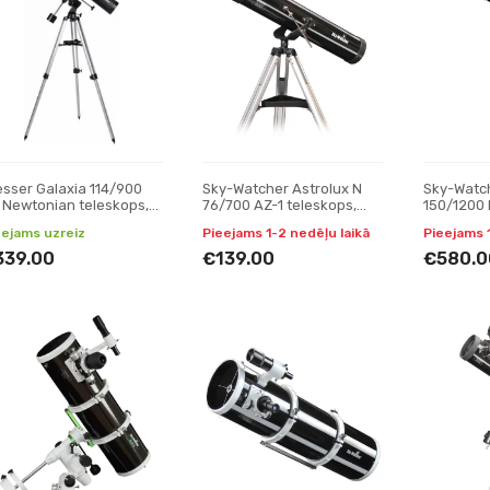
esser Galaxia 114/900
Sky-Watcher Astrolux N
Sky-Watch
 Newtonian teleskops,
76/700 AZ-1 teleskops,
150/1200
lektori
Reflektori
teleskops,
eejams uzreiz
Pieejams 1-2 nedēļu laikā
Pieejams 
339.00
€139.00
€580.0