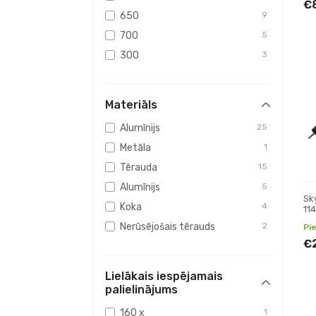
€
650
9
700
5
300
3
920
1
800
1
Materiāls
1500
3
Alumīnijs
25
1600
2
Metāla
1
1800
2
Tērauda
15
2000
1
Alumīnijs
5
1650
1
Sk
Koka
4
11
Nerūsējošais tērauds
2
Pi
€
Lielākais iespējamais
palielinājums
160 x
1