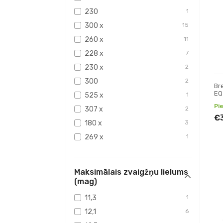
230
1
300 x
15
260 x
11
228 x
7
230 x
2
300
2
Br
EQ
525 x
1
Ref
Pi
307 x
2
€
180 x
3
269 x
1
152 x
4
150 x
1
Maksimālais zvaigžņu lielums
400 x
7
(mag)
500 x
3
11,3
1
600 x
1
12,1
6
406 x
2