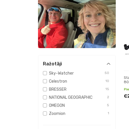
Ražotāji
Sky-Watcher
50
St
Celestron
10
80
En
BRESSER
15
Pi
Ref
€
NATIONAL GEOGRAPHIC
2
OMEGON
5
Zoomion
1