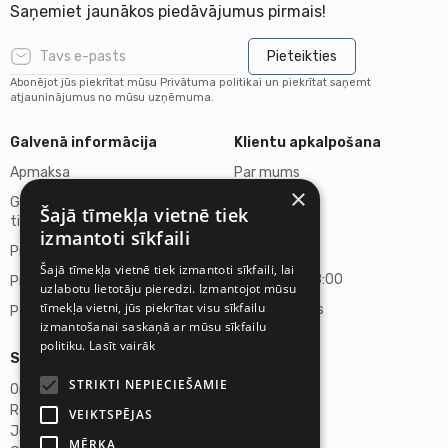
Saņemiet jaunākos piedāvājumus pirmais!
Pieteikties
Abonējot jūs piekrītat mūsu Privātuma politikai un piekrītat saņemt
atjauninājumus no mūsu uzņēmuma.
Galvenā informācija
Klientu apkalpošana
Apmaksa
Par mums
×
Garantija un Atteikuma
Kontakti
Šajā tīmekļa vietnē tiek
tiesības
izmantoti sīkfaili
Darba laiks
Preču piegāde
Šajā tīmekļa vietnē tiek izmantoti sīkfaili, lai
P.-P. 10:00-18:00
Privātuma politika
uzlabotu lietotāju pieredzi. Izmantojot mūsu
tīmekļa vietni, jūs piekrītat visu sīkfailu
S., Sv. - slēgts
Par Mums
izmantošanai saskaņā ar mūsu sīkfailu
politiku.
Lasīt vairāk
Sīkāka informācija
STRIKTI NEPIECIEŠAMIE
Omicron SIA
Reg. Nr.40103272028
VEIKTSPĒJAS
Juridiskā adrese
MĒRĶA