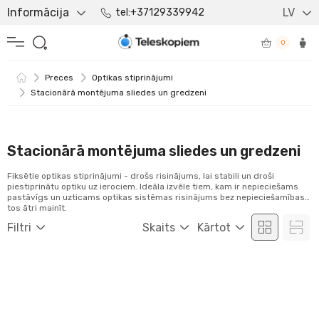
Informācija
LV
tel:+37129339942
0
Preces
Optikas stiprinājumi
Stacionārā montējuma sliedes un gredzeni
Stacionārā montējuma sliedes un gredzeni
Fiksētie optikas stiprinājumi - drošs risinājums, lai stabili un droši
piestiprinātu optiku uz ierociem. Ideāla izvēle tiem, kam ir nepieciešams
pastāvīgs un uzticams optikas sistēmas risinājums bez nepieciešamības
tos ātri mainīt.
Filtri
Skaits
Kārtot