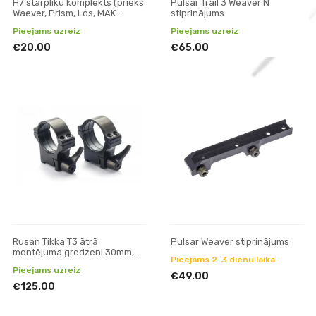
H7 starpliku komplekts (priekš
Pulsar Trail 3 Weaver N
Waever, Prism, Los, MAK
stiprinājums
adaptera) Talion montējumam
Pieejams uzreiz
Pieejams uzreiz
€20.00
€65.00
Rusan Tikka T3 ātrā
Pulsar Weaver stiprinājums
montējuma gredzeni 30mm,
Pieejams 2-3 dienu laikā
H12
Pieejams uzreiz
€49.00
€125.00