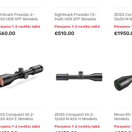
ghtmark Presidio 2–
Sightmark Presidio 1.5–
ZEISS Con
x50 HDR SFP tēmeklis
9x45 HDR SFP tēmeklis
12x50 M t
eejams 1-2 nedēļu laikā
Pieejams 1-2 nedēļu laikā
Pieejams 
560.00
€510.00
€1950.
ISS Conquest V6 2-
ZEISS Conquest V6 2-
Minox RS-
x50 ASV E tēmēklis
12x50 M ASV H tēmēklis
tēmēklis
eejams 1-2 nedēļu laikā
Pieejams 1-2 nedēļu laikā
Pieejams 