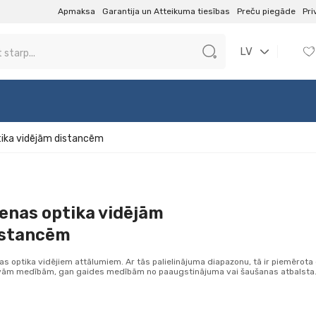
Apmaksa
Garantija un Atteikuma tiesības
Preču piegāde
Pri
LV
tika vidējām distancēm
enas optika vidējām
istancēm
as optika vidējiem attālumiem. Ar tās palielinājuma diapazonu, tā ir piemērot
vām medībām, gan gaides medībām no paaugstinājuma vai šaušanas atbalsta