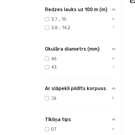
€
Redzes lauks uz 100 m (m)
3.7 ... 15
4
3.8 ... 14.2
1
Okulāra diametrs (mm)
46
4
43
1
Ar slāpekli pildīts korpuss
Jā
5
Tīkliņa tips
D7
4