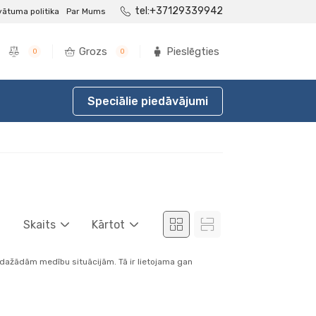
tel:+37129339942
vātuma politika
Par Mums
Grozs
Pieslēgties
0
0
Speciālie piedāvājumi
Skaits
Kārtot
a dažādām medību situācijām. Tā ir lietojama gan
.