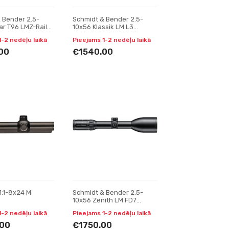
 Bender 2.5-
Schmidt & Bender 2.5-
ar T96 LMZ-Rail
10x56 Klassik LM L3
cm cw ASV H //
tēmēklis
1-2 nedēļu laikā
Pieejams 1-2 nedēļu laikā
ēklis
00
€1540.00
1.1-8x24 M
Schmidt & Bender 2.5-
10x56 Zenith LM FD7
tēmēklis
1-2 nedēļu laikā
Pieejams 1-2 nedēļu laikā
00
€1750.00