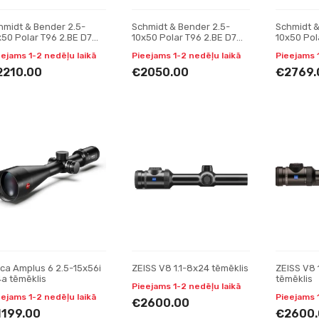
hmidt & Bender 2.5-
Schmidt & Bender 2.5-
Schmidt &
x50 Polar T96 2.BE D7
10x50 Polar T96 2.BE D7
10x50 Pol
m cw ASV H // BDC H
Posicon CT tēmēklis
2.BE D7 1
eejams 1-2 nedēļu laikā
Pieejams 1-2 nedēļu laikā
Pieejams 
mēklis
BDC H tēm
2210.00
€2050.00
€2769.
ica Amplus 6 2.5-15x56i
ZEISS V8 1.1-8x24 tēmēklis
ZEISS V8 
4a tēmēklis
tēmēklis
Pieejams 1-2 nedēļu laikā
eejams 1-2 nedēļu laikā
Pieejams 
€2600.00
1199.00
€2600.