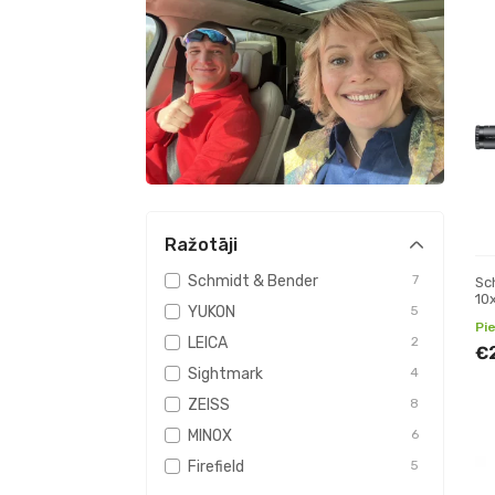
Ražotāji
Schmidt & Bender
7
Sc
10
YUKON
5
2.
Pi
tē
LEICA
2
€
Sightmark
4
ZEISS
8
MINOX
6
Firefield
5