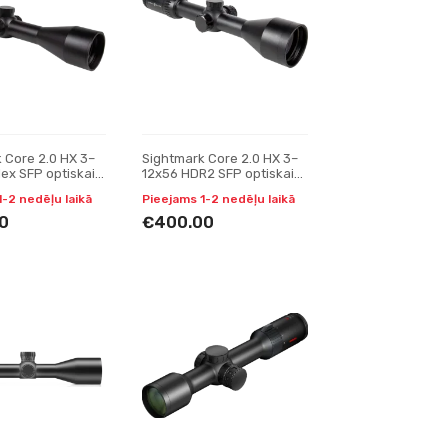
 Core 2.0 HX 3–
Sightmark Core 2.0 HX 3–
ex SFP optiskais
12x56 HDR2 SFP optiskais
tēmeklis
1-2 nedēļu laikā
Pieejams 1-2 nedēļu laikā
0
€400.00