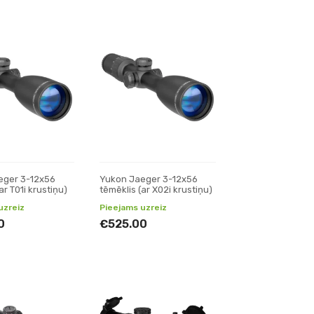
eger 3-12x56
Yukon Jaeger 3-12x56
ar T01i krustiņu)
tēmēklis (ar X02i krustiņu)
uzreiz
Pieejams uzreiz
0
€525.00