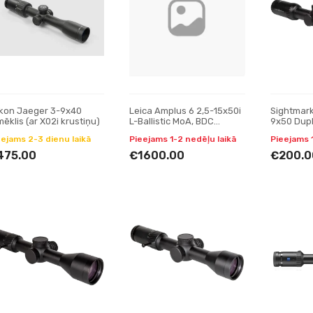
kon Jaeger 3-9x40
Leica Amplus 6 2,5-15x50i
Sightmark
ēklis (ar X02i krustiņu)
L-Ballistic MoA, BDC
9x50 Dupl
tēmēklis
tēmeklis
eejams 2-3 dienu laikā
Pieejams 1-2 nedēļu laikā
Pieejams 
475.00
€1600.00
€200.0