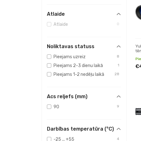
Atlaide
Atlaide
0
Noliktavas statuss
Yu
tēm
Pieejams uzreiz
8
Pi
Pieejams 2-3 dienu laikā
1
€
Pieejams 1-2 nedēļu laikā
28
Acs reljefs (mm)
90
9
Darbības temperatūra (°C)
-25 ... +55
4