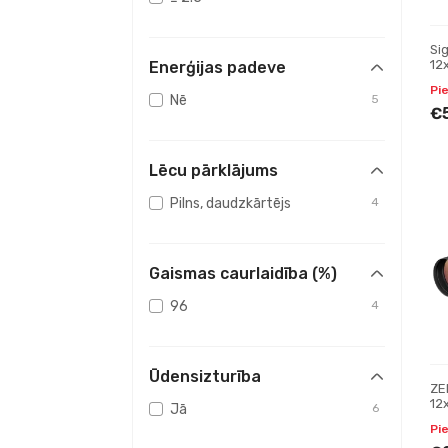
Si
12
Enerģijas padeve
Pi
Nē
5
€
Lēcu pārklājums
Pilns, daudzkārtējs
4
Gaismas caurlaidība (%)
96
4
Ūdensizturība
ZE
12
Jā
6
Pi