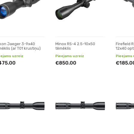
kon Jaeger 3-9x40
Minox RS-4 2.5-10x50
Firefield 
ēklis (ar T01 krustiņu)
tēmēklis
12x40 opt
eejams uzreiz
Pieejams uzreiz
Pieejams 
475.00
€850.00
€185.0