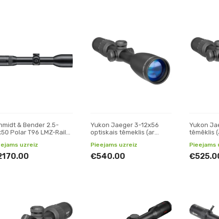
hmidt & Bender 2.5-
Yukon Jaeger 3-12x56
Yukon Ja
x50 Polar T96 LMZ-Rail
optiskais tēmeklis (ar
tēmēklis (
BE D7 Posicon CT
MV02i krustiņu)
eejams uzreiz
Pieejams uzreiz
Pieejams 
mēklis
2170.00
€540.00
€525.0