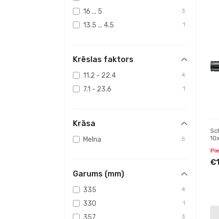
16 ... 5
3
13.5 ... 4.5
1
Krēslas faktors
11.2 - 22.4
4
7.1 - 23.6
1
Krāsa
Sc
10
Melna
5
tē
Pi
€
Garums (mm)
335
4
330
1
357
3