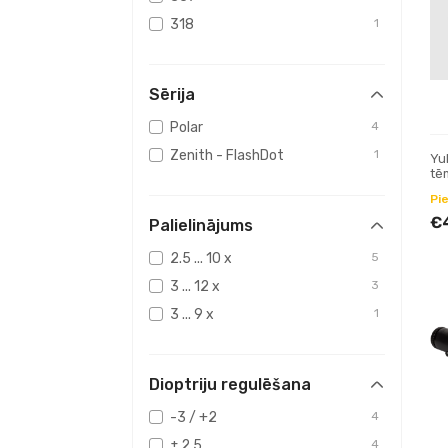
318
1
Sērija
Polar
4
Zenith - FlashDot
1
Yu
tēm
Pi
€
Palielinājums
2.5 ... 10 x
5
3 ... 12 x
3
3 ... 9 x
1
Dioptriju regulēšana
-3 / +2
4
± 2.5
4