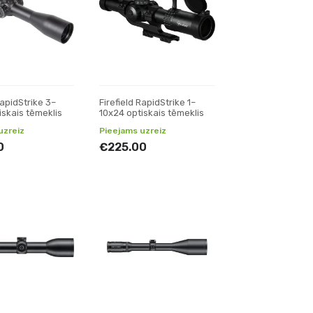
RapidStrike 3–
Firefield RapidStrike 1–
iskais tēmeklis
10x24 optiskais tēmeklis
uzreiz
Pieejams uzreiz
0
€225.00