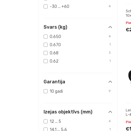
-30 ... +60
4
Sc
10
1c
Pi
tē
Svars (kg)
€
0.650
4
0.670
1
0.68
3
0.62
1
Garantija
10 gadi
9
Le
Izejas objektīvs (mm)
L-
12 ... 5
4
Pi
€
14.1 ... 5.6
1