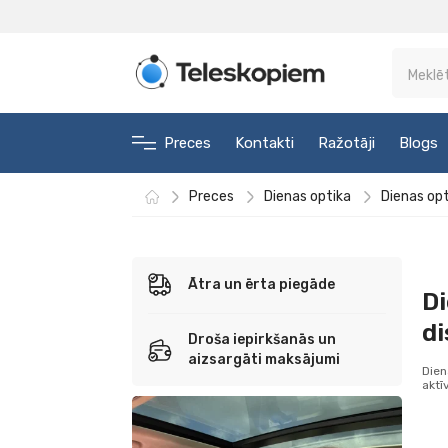
Preces
Kontakti
Ražotāji
Blogs
Preces
Dienas optika
Dienas op
Ātra un ērta piegāde
Di
d
Droša iepirkšanās un
aizsargāti maksājumi
Dien
aktī