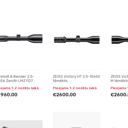
hmidt & Bender 2.5-
ZEISS Victory HT 2.5-10x50
ZEISS Vic
x56 Zenith LMZ FD7
tēmēklis
M tēmēkli
mēklis
eejams 1-2 nedēļu laikā
Pieejams 1-2 nedēļu laikā
Pieejams 
1960.00
€2600.00
€2600.