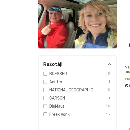
Ražotāji
Na
me
BRESSER
18
Pi
Acuter
1
€
NATIONAL GEOGRAPHIC
13
CARSON
1
DieMaus
14
Freek Vonk
13