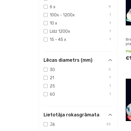
6 x
4
100x - 1200x
1
10 x
1
Līdz 1200x
1
Br
15 - 45 x
1
pla
Pi
€
Lēcas diametrs (mm)
30
5
21
7
25
1
60
1
Lietotāja rokasgrāmata
Jā
25