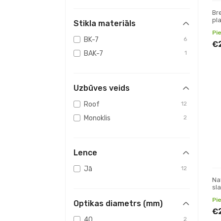
Br
pl
Stikla materiāls
Pi
BK-7
6
€
BAK-7
1
Uzbūves veids
Roof
12
Monoklis
2
Lence
Jā
12
Na
sl
la
Pi
Optikas diametrs (mm)
€
40
2