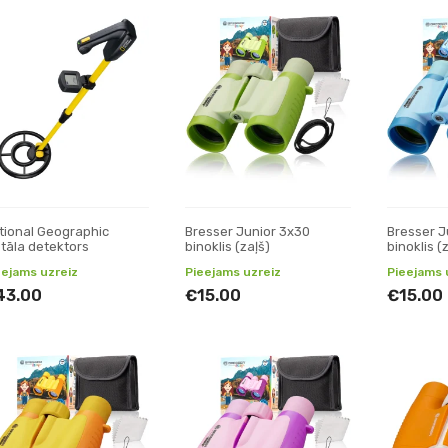
tional Geographic
Bresser Junior 3x30
Bresser J
tāla detektors
binoklis (zaļš)
binoklis (z
eejams uzreiz
Pieejams uzreiz
Pieejams 
43.00
€15.00
€15.00