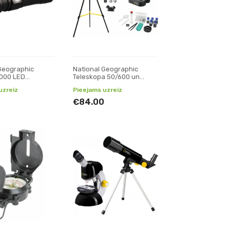
Geographic
National Geographic
1000 LED
Teleskopa 50/600 un
Mikroskopa 40x-640x
uzreiz
Pieejams uzreiz
komplekts
€84.00