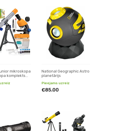
unior mikroskopa
National Geographic Astro
opa komplekts
planetārijs
uzreiz
Pieejams uzreiz
€85.00