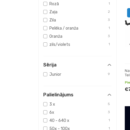
Rozā
1
Zaļa
2
Zila
3
Pelēka / oranža
1
Oranža
3
zils/violets
1
Sērija
Na
Junior
9
Te
ko
Pi
€
Palielinājums
3 x
5
6x
3
40 - 640 x
1
50x - 100x
1