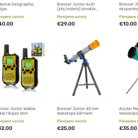
tional Geographic
Bresser Junior 6x21
Bresser J
ijas
(zils/violets) binoklis
eksperim
bērniem
mikrosko
eejams uzreiz
Pieejams uzreiz
Pieejams 
40.00
€29.00
€10.00
esser Junior Walkie
Bresser Junior 40 mm
Acuter N
kie rācijas 6km
teleskops bērniem
teleskops
teleskops
eejams uzreiz
Pieejams uzreiz
Pieejams 
32.00
€25.00
€35.00