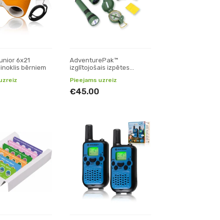
unior 6x21
AdventurePak™
binoklis bērniem
izglītojošais izpētes
komplekts piedzīvojumiem
uzreiz
Pieejams uzreiz
€45.00