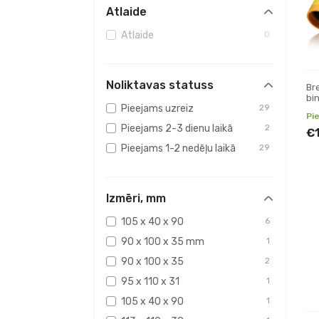
Atlaide
Atlaide
0
Noliktavas statuss
Br
bin
Pieejams uzreiz
29
Pi
Pieejams 2-3 dienu laikā
2
€
Pieejams 1-2 nedēļu laikā
29
Izmēri, mm
105 x 40 x 90
6
90 x 100 x 35 mm
1
90 x 100 x 35
2
95 x 110 x 31
1
105 x 40 x 90
1