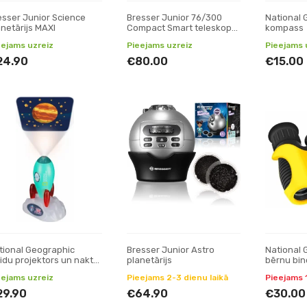
esser Junior Science
Bresser Junior 76/300
National 
anetārijs MAXI
Compact Smart teleskops
kompass
bērniem
eejams uzreiz
Pieejams uzreiz
Pieejams 
24.90
€80.00
€15.00
tional Geographic
Bresser Junior Astro
National 
aidu projektors un nakts
planetārijs
bērnu bin
mpiņa
eejams uzreiz
Pieejams 2-3 dienu laikā
Pieejams 
29.90
€64.90
€30.00