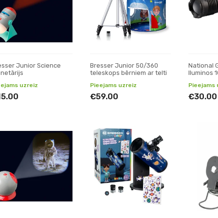
esser Junior Science
Bresser Junior 50/360
National 
netārijs
teleskops bērniem ar telti
Iluminos 
lukturītis
eejams uzreiz
Pieejams uzreiz
Pieejams 
15.00
€59.00
€30.00