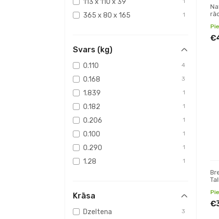
113 x 110 x 39
1
Na
rāc
365 x 80 x 165
1
Pi
€
Svars (kg)
0.110
4
0.168
3
1.839
1
0.182
1
0.206
1
0.100
1
0.290
1
1.28
1
Br
Tal
Pi
Krāsa
€
Dzeltena
3