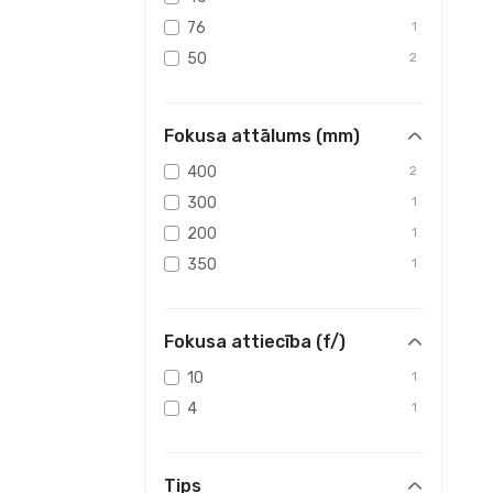
76
1
50
2
Fokusa attālums (mm)
400
2
300
1
200
1
350
1
Fokusa attiecība (f/)
10
1
4
1
Tips