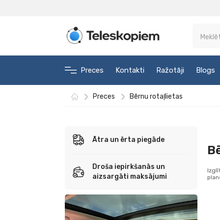
Preces
Kontakti
Ražotāji
Blogs
Preces
Bērnu rotaļlietas
Ātra un ērta piegāde
Bē
Droša iepirkšanās un
Izgl
aizsargāti maksājumi
plan