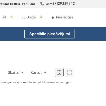
tel:+37129339942
vātuma politika
Par Mums
Grozs
Pieslēgties
0
0
Speciālie piedāvājumi
Skaits
Kārtot
 pieejami gan eksperimentu komplekti mikroskopam, gan