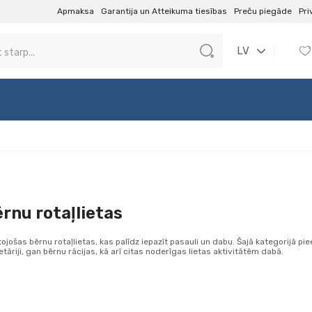
Apmaksa
Garantija un Atteikuma tiesības
Preču piegāde
Pri
LV
rnu rotaļlietas
ītojošas bērnu rotaļlietas, kas palīdz iepazīt pasauli un dabu. Šajā kategorijā
etāriji, gan bērnu rācijas, kā arī citas noderīgas lietas aktivitātēm dabā.