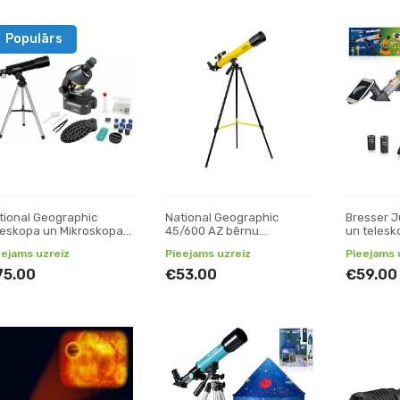
Populārs
tional Geographic
National Geographic
Bresser J
leskopa un Mikroskopa
45/600 AZ bērnu
un telesk
mplekts
teleskops
bērniem
eejams uzreiz
Pieejams uzreiz
Pieejams 
75.00
€53.00
€59.00