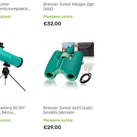
unior
Bresser Junior Rācijas 2gb
entu komplekts
(zilā)
pam
uzreiz
Pieejams uzreiz
€32.00
ewtony 50 DIY
Bresser Junior 6x21 (zaļš)
, Bērnu
binoklis bērniem
uzreiz
Pieejams uzreiz
€29.00