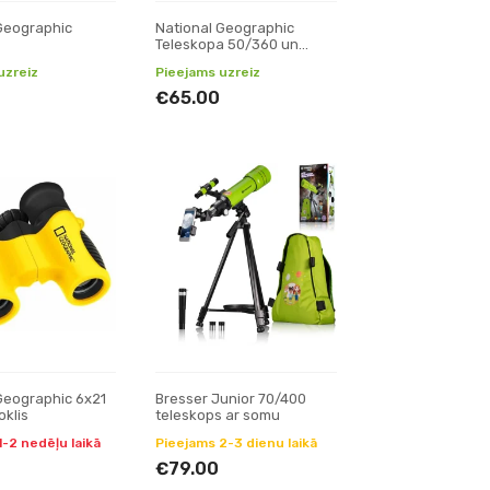
Geographic
National Geographic
Teleskopa 50/360 un
Mikroskopa 40x-640x
uzreiz
Pieejams uzreiz
komplekts
€65.00
Geographic 6x21
Bresser Junior 70/400
oklis
teleskops ar somu
1-2 nedēļu laikā
Pieejams 2-3 dienu laikā
€79.00