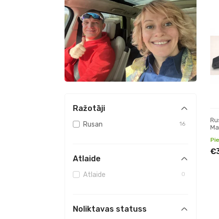
Ražotāji
Ru
Rusan
16
Ma
Dig
Pi
vi
€
Atlaide
Atlaide
0
Noliktavas statuss