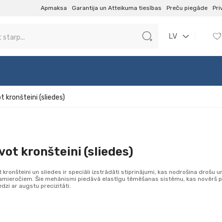
Apmaksa
Garantija un Atteikuma tiesības
Preču piegāde
Pri
LV
t kronšteini (sliedes)
vot kronšteini (sliedes)
t kronšteini un sliedes ir speciāli izstrādāti stiprinājumi, kas nodrošina droš
amieročiem. Šie mehānismi piedāvā elastīgu tēmēšanas sistēmu, kas novērš p
edzi ar augstu precizitāti.