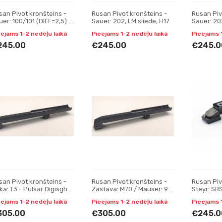
san Pivot kronšteins -
Rusan Pivot kronšteins -
Rusan Piv
er: 100/101 (DIFF=2,5) -
Sauer: 202, LM sliede, H17
Sauer: 202
catinny
eejams 1-2 nedēļu laikā
Pieejams 1-2 nedēļu laikā
Pieejams 
245.00
€245.00
€245.0
san Pivot kronšteins -
Rusan Pivot kronšteins -
Rusan Piv
ka: T3 - Pulsar Digisght,
Zastava: M70 / Mauser: 98,
Steyr: SBS,
ail, Apex one-piece
48 (w/o bulb) - Pulsar
SM12; (Sak
eejams 1-2 nedēļu laikā
Pieejams 1-2 nedēļu laikā
Pieejams 
Digisght, Trail, Apex one
H17
305.00
€305.00
€245.0