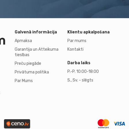
Galvenā informācija
Klientu apkalpošana
Apmaksa
Par mums
Garantija un Atteikuma
Kontakti
tiesības
Darba laiks
Preču piegāde
P.-P. 10:00-18:00
Privātuma politika
S., Sv. - slēgts
Par Mums
t