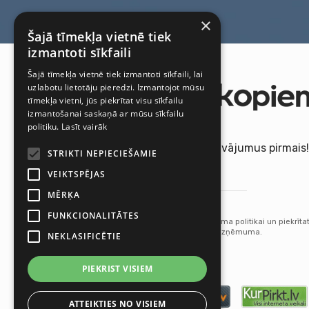
×
Šajā tīmekļa vietnē tiek
izmantoti sīkfaili
Šajā tīmekļa vietnē tiek izmantoti sīkfaili, lai
uzlabotu lietotāju pieredzi. Izmantojot mūsu
tīmekļa vietni, jūs piekrītat visu sīkfailu
izmantošanai saskaņā ar mūsu sīkfailu
politiku.
Lasīt vairāk
Saņemiet jaunākos piedāvājumus pirmais!
STRIKTI NEPIECIEŠAMIE
VEIKTSPĒJAS
MĒRĶA
Pieteikties
FUNKCIONALITĀTES
Abonējot jūs piekrītat mūsu Privātuma politikai un piekrīta
saņemt atjauninājumus no mūsu uzņēmuma.
NEKLASIFICĒTIE
PIEKRIST VISIEM
ATTEIKTIES NO VISIEM