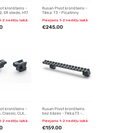
ot kronšteins -
Rusan Pivot kronšteins -
, SR sliede, H17
Tikka: T3 - Picatinny
1-2 nedēļu laikā
Pieejams 1-2 nedēļu laikā
0
€245.00
ot kronšteins -
Rusan Pivot kronšteins
 Classic, CLII,
bez bāzes - Tikka:T3 -
o: A7) SR sliedei,
Picatinny
1-2 nedēļu laikā
Pieejams 1-2 nedēļu laikā
0
€159.00