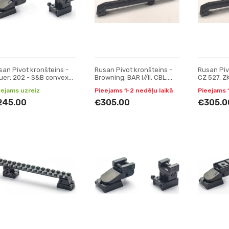
san Pivot kronšteins -
Rusan Pivot kronšteins -
Rusan Piv
uer: 202 - S&B convex
Browning: BAR I//II, CBL,
CZ 527, Z
ede, H17
Acera, Maral; Fabarm: Iris,
(16,5 mm 
eejams uzreiz
Pieejams 1-2 nedēļu laikā
Pieejams 
Winchester SXR - Puls
Digisght, 
245.00
€305.00
€305.0