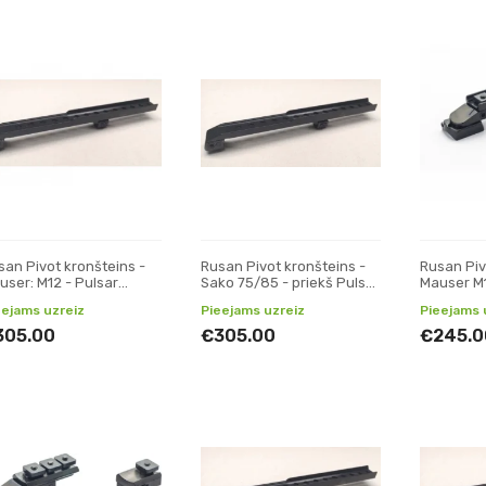
san Pivot kronšteins -
Rusan Pivot kronšteins -
Rusan Piv
user: M12 - Pulsar
Sako 75/85 - priekš Pulsar
Mauser M12
isight, Trail, Apex
Digisght, Trail, Apex
eejams uzreiz
Pieejams uzreiz
Pieejams 
engabala
305.00
€305.00
€245.0