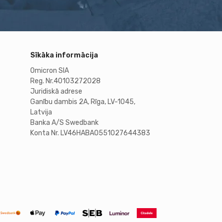
Sīkāka informācija
Omicron SIA
Reg. Nr.40103272028
Juridiskā adrese
Ganību dambis 2A, Rīga, LV-1045,
Latvija
Banka A/S Swedbank
Konta Nr. LV46HABA0551027644383