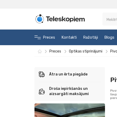
Preces
Kontakti
Ražotāji
Blogs
Preces
Optikas stiprinājumi
Pivo
Ātra un ērta piegāde
Pi
Droša iepirkšanās un
Pivo
aizsargāti maksājumi
šauj
pier