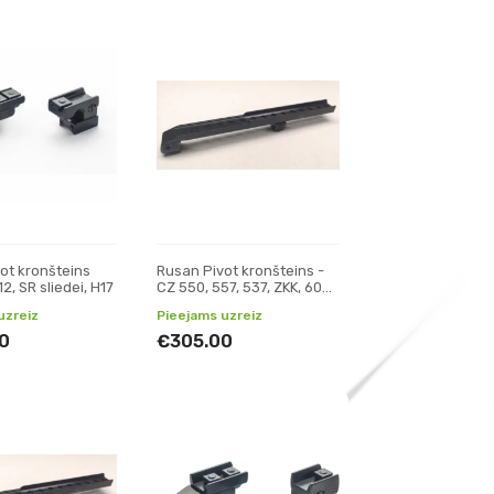
ot kronšteins
Rusan Pivot kronšteins -
, SR sliedei, H17
CZ 550, 557, 537, ZKK, 600,
601, 602 (19mm prizma) -
uzreiz
Pieejams uzreiz
Pulsar Digisight, Trai
0
€305.00