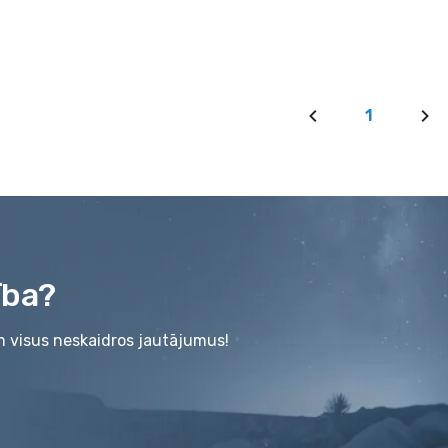
1
ība?
m visus neskaidros jautājumus!