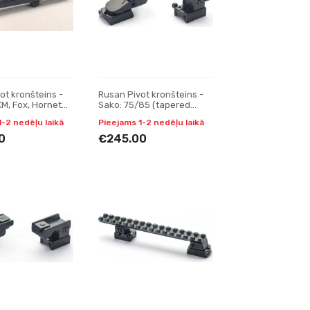
ot kronšteins -
Rusan Pivot kronšteins -
KM, Fox, Hornet
Sako: 75/85 (tapered
prizma) - Pulsar
prism) - VM/ZM, H19
1-2 nedēļu laikā
Pieejams 1-2 nedēļu laikā
Trail, Apex
0
€245.00