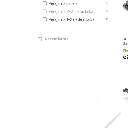
Pieejams uzreiz
5
Pieejams 2-3 dienu laikā
0
Pieejams 1-2 nedēļu laikā
11
Ru
Notīrīt filtrus
Sa
sli
Pi
€