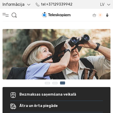
Informācija
LV
tel:+37129339942
0
Bezmaksas saņemšana veikalā
Ātra un ērta piegāde