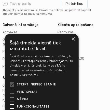
Pieteikties
Abonējot jūs piekrītat mūsu Privātuma politikai un piekrītat saņemt
atjauninājumus no mūsu uzņēmuma.
Galvenā informācija
Klientu apkalpošana
Apmaksa
Par mums
×
Garantija un Atteikuma
Kontakti
Šajā tīmekļa vietnē tiek
tiesības
izmantoti sīkfaili
Darba laiks
Preču piegāde
Šajā tīmekļa vietnē tiek izmantoti sīkfaili, lai
P.-P. 10:00-18:00
Privātuma politika
uzlabotu lietotāju pieredzi. Izmantojot mūsu
tīmekļa vietni, jūs piekrītat visu sīkfailu
S., Sv. - slēgts
Par Mums
izmantošanai saskaņā ar mūsu sīkfailu
politiku.
Lasīt vairāk
Sīkāka informācija
STRIKTI NEPIECIEŠAMIE
Omicron SIA
Reg. Nr.40103272028
VEIKTSPĒJAS
Juridiskā adrese
MĒRĶA
Ganību dambis 2A, Rīga, LV-1045, Latvija
Banka A/S Swedbank
FUNKCIONALITĀTES