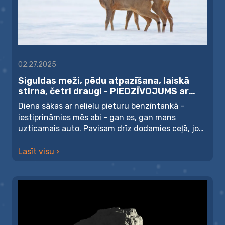
02.27.2025
Siguldas meži, pēdu atpazīšana, laiskā
stirna, četri draugi - PIEDZĪVOJUMS ar
Jāni Zilveru un binokli somā
Diena sākas ar nelielu pieturu benzīntankā –
iestiprināmies mēs abi - gan es, gan mans
uzticamais auto. Pavisam drīz dodamies ceļā, jo
Siguldā mūs jau...
Lasīt visu ›