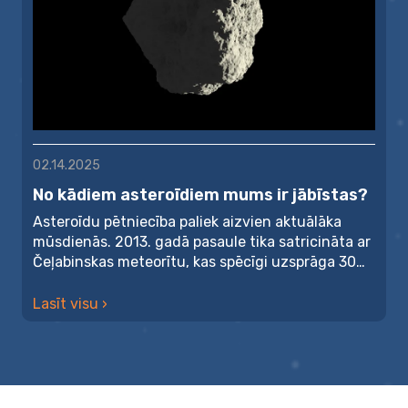
02.14.2025
No kādiem asteroīdiem mums ir jābīstas?
Asteroīdu pētniecība paliek aizvien aktuālāka
mūsdienās. 2013. gadā pasaule tika satricināta ar
Čeļabinskas meteorītu, kas spēcīgi uzsprāga 30
km virs...
Lasīt visu ›