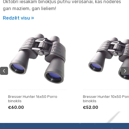
Oktobrī iesakām binokļus putnu vērošanai, kas noderēs
gan maziem, gan lieliem!
Redzēt visu »
Bresser Hunter 10x50 Porro
Helios Nitrosport 10x50 ro
binoklis
binoklis
€52.00
€195.00