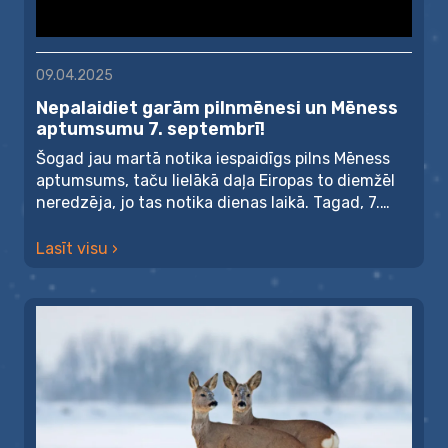
09.04.2025
Nepalaidiet garām pilnmēnesi un Mēness
aptumsumu 7. septembrī!
Šogad jau martā notika iespaidīgs pilns Mēness
aptumsums, taču lielākā daļa Eiropas to diemžēl
neredzēja, jo tas notika dienas laikā. Tagad, 7.
septem...
Lasīt visu ›