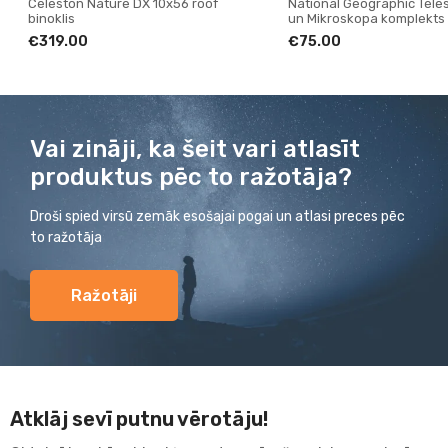
National Geographic Teleskopa
Bresser Hunter 7x50 Porr
un Mikroskopa komplekts
binoklis
€75.00
€47.00
Vai zināji, ka šeit vari atlasīt
produktus pēc to ražotāja?
Droši spied virsū zemāk esošajai pogai un atlasi preces pēc
to ražotāja
Ražotāji
Atklāj sevī putnu vērotāju!