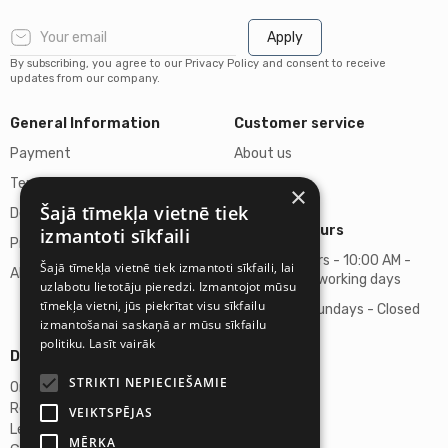
Apply
By subscribing, you agree to our Privacy Policy and consent to receive
updates from our company.
General Information
Customer service
Payment
About us
Terms of purchase
Contacts
×
Šajā tīmekļa vietnē tiek
Delivery of goods
Business hours
izmantoti sīkfaili
Privacy policy
Business hours - 10:00 AM -
Šajā tīmekļa vietnē tiek izmantoti sīkfaili, lai
About us
06:00 PM on working days
uzlabotu lietotāju pieredzi. Izmantojot mūsu
tīmekļa vietni, jūs piekrītat visu sīkfailu
Saturdays, Sundays - Closed
izmantošanai saskaņā ar mūsu sīkfailu
politiku.
Lasīt vairāk
Details
STRIKTI NEPIECIEŠAMIE
Omicron SIA
Reg. No. 40103272028
VEIKTSPĒJAS
Legal Address
MĒRĶA