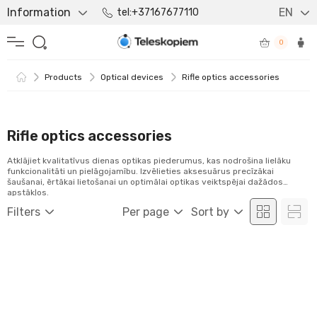
Information
EN
tel:+37167677110
0
Products
Optical devices
Rifle optics accessories
Rifle optics accessories
Atklājiet kvalitatīvus dienas optikas piederumus, kas nodrošina lielāku
funkcionalitāti un pielāgojamību. Izvēlieties aksesuārus precīzākai
šaušanai, ērtākai lietošanai un optimālai optikas veiktspējai dažādos
apstākļos.
Filters
Per page
Sort by