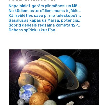
Nepalaidiet garām pilnmēnesi un Mēness aptumsumu
No kādiem asteroīdiem mums ir jābīstas?
Kā izvēlēties savu pirmo teleskopu? Ceļvedis iesāc
Sasalušās kāpas uz Marsa: potenciāli pierādījumi pa
Šobrīd debesīs redzama komēta 12P/Pons-Brooks
Debess spīdekļu kustība