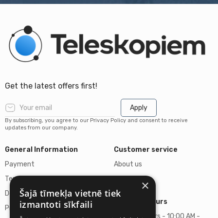
Get the latest offers first!
Apply
By subscribing, you agree to our Privacy Policy and consent to receive
updates from our company.
General Information
Customer service
Payment
About us
Terms of purchase
Contacts
×
Šajā tīmekļa vietnē tiek
Delivery of goods
Business hours
izmantoti sīkfaili
Privacy policy
Business hours - 10:00 AM -