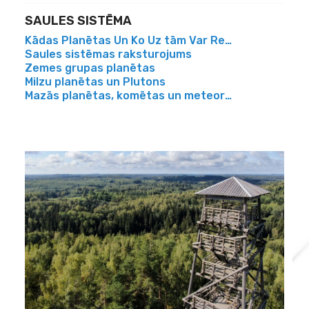
SAULES SISTĒMA
Kādas Planētas Un Ko Uz tām Var Redzēt Ar Telesk
Saules sistēmas raksturojums
Zemes grupas planētas
Milzu planētas un Plutons
Mazās planētas, komētas un meteorīti