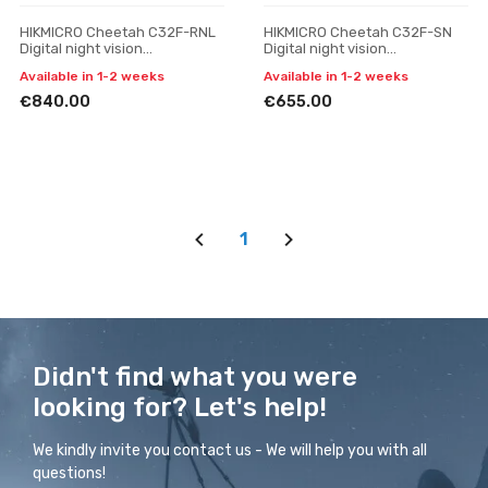
HIKMICRO Cheetah C32F-RNL
HIKMICRO Cheetah C32F-SN
Digital night vision
Digital night vision
attachment
attachment
Available in 1-2 weeks
Available in 1-2 weeks
€840.00
€655.00
1
Didn't find what you were
looking for? Let's help!
We kindly invite you contact us - We will help you with all
questions!