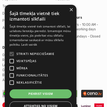
Terms of purchase
Contacts
×
Šajā tīmekļa vietnē tiek
Delivery of goods
Business hours
izmantoti sīkfaili
Privacy policy
Business hours - 10:00 AM -
Šajā tīmekļa vietnē tiek izmantoti sīkfaili, lai
About us
06:00 PM on working days
uzlabotu lietotāju pieredzi. Izmantojot mūsu
tīmekļa vietni, jūs piekrītat visu sīkfailu
Saturdays, Sundays - Closed
izmantošanai saskaņā ar mūsu sīkfailu
politiku.
Lasīt vairāk
Details
STRIKTI NEPIECIEŠAMIE
Omicron SIA
Reg. No. 40103272028
VEIKTSPĒJAS
Legal Address
MĒRĶA
Ganibu Dambis 2A, Riga, LV-1045
Banka A/S Swedbank
FUNKCIONALITĀTES
Account No. LV46HABA0551027644383
NEKLASIFICĒTIE
PIEKRIST VISIEM
ATTEIKTIES NO VISIEM