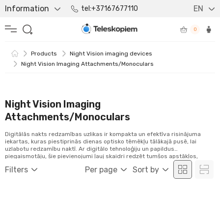
Information
EN
tel:+37167677110
0
Products
Night Vision imaging devices
Night Vision Imaging Attachments/Monoculars
Night Vision Imaging
Attachments/Monoculars
Digitālās nakts redzamības uzlikas ir kompakta un efektīva risinājuma
iekartas, kuras piestiprinās dienas optisko tēmēkļu tālākajā pusē, lai
uzlabotu redzamību naktī. Ar digitālo tehnoloģiju un papildus
piegaismotāju, šie pievienojumi ļauj skaidri redzēt tumšos apstākļos,
nodrošinot labāku redzamību un drošību medībās vai citās nakts
Filters
Per page
Sort by
aktivitātēs.