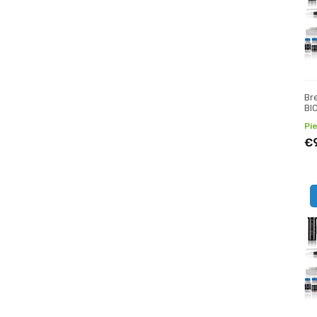
Br
BI
tel
Pi
€