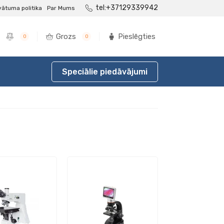
tel:+37129339942
vātuma politika
Par Mums
Grozs
Pieslēgties
0
0
Speciālie piedāvājumi