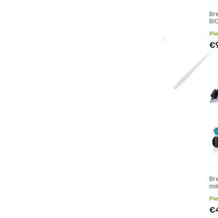
Br
BI
tel
Pi
€
Br
mi
Pi
€