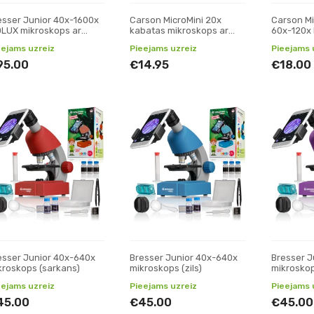
esser Junior 40x-1600x
Carson MicroMini 20x
Carson Mi
OLUX mikroskops ar
kabatas mikroskops ar
60x-120x
efona statīvu (zils)
LED (zaļš)
mikrosko
eejams uzreiz
Pieejams uzreiz
Pieejams 
95.00
€14.95
€18.00
esser Junior 40x-640x
Bresser Junior 40x-640x
Bresser J
kroskops (sarkans)
mikroskops (zils)
mikroskop
statīvu (v
eejams uzreiz
Pieejams uzreiz
Pieejams 
45.00
€45.00
€45.00