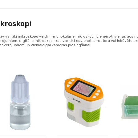
kroskopi
āv vairāki mikroskopu veidi. Ir monokulārie mikroskopi, piemēroti vienas acs n
rojumiem, digitālie mikroskopi, kas var tikt savienoti ar datoru vai iebūvētu ek
novērojumiem un vienlaicīgai kameras pieslēgšanai.