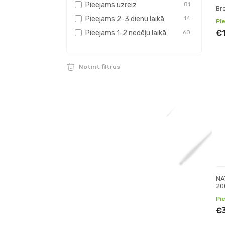
Pieejams uzreiz
81
Bre
Pieejams 2-3 dienu laikā
14
Pi
€
Pieejams 1-2 nedēļu laikā
60
Notīrīt filtrus
NA
20
mi
Pi
dig
€