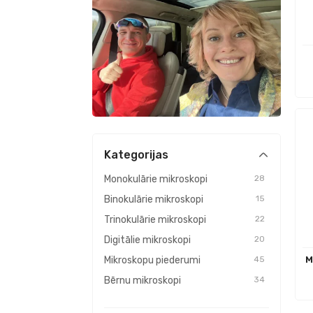
Kategorijas
Monokulārie mikroskopi
28
Binokulārie mikroskopi
15
Trinokulārie mikroskopi
22
Digitālie mikroskopi
20
M
Mikroskopu piederumi
45
Bērnu mikroskopi
34