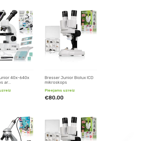
unior 40x-640x
Bresser Junior Biolux ICD
s ar
mikroskops
iem
uzreiz
Pieejams uzreiz
€80.00