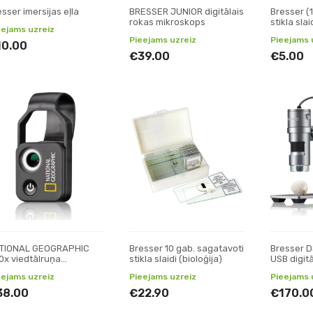
sser imersijas eļla
BRESSER JUNIOR digitālais
Bresser (
rokas mikroskops
stikla slai
eejams uzreiz
Pieejams uzreiz
Pieejams 
10.00
€39.00
€5.00
TIONAL GEOGRAPHIC
Bresser 10 gab. sagatavoti
Bresser D
0x viedtālruņa
stikla slaidi (bioloģija)
USB digit
kroskops ar CPL
Digitālie
eejams uzreiz
Pieejams uzreiz
Pieejams 
itālais
38.00
€22.90
€170.0