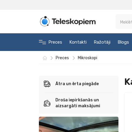
Preces
Kontakti
Ražotāji
Blogs
Preces
Mikroskopi
K
Ātra un ērta piegāde
Droša iepirkšanās un
aizsargāti maksājumi