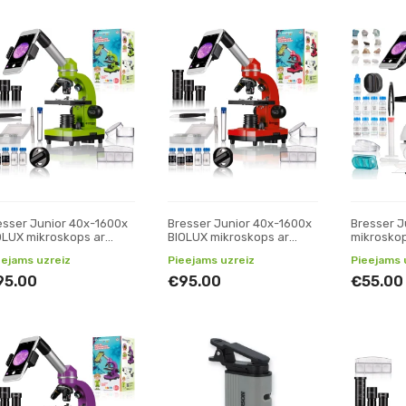
esser Junior 40x-1600x
Bresser Junior 40x-1600x
Bresser J
OLUX mikroskops ar
BIOLUX mikroskops ar
mikroskop
efona statīvu (zaļš)
telefona statīvu (sarkans)
aksesuār
eejams uzreiz
Pieejams uzreiz
Pieejams 
95.00
€95.00
€55.00