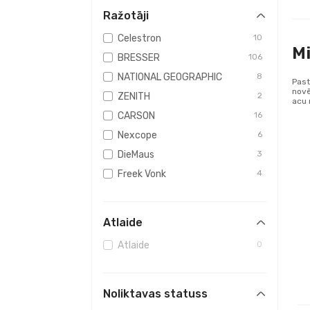
Ražotāji
Celestron
10
Mi
BRESSER
106
NATIONAL GEOGRAPHIC
8
Past
novē
ZENITH
2
acu 
CARSON
16
Nexcope
6
DieMaus
3
Freek Vonk
4
Atlaide
Atlaide
0
Noliktavas statuss