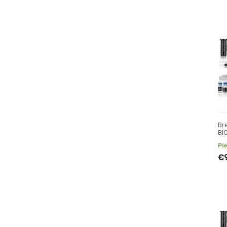
Br
BI
tel
Pi
€