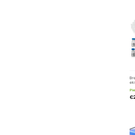
Br
ek
Pi
€