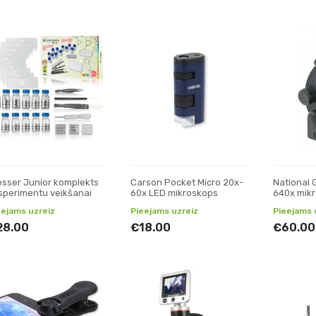
esser Junior komplekts
Carson Pocket Micro 20x-
National 
sperimentu veikšanai
60x LED mikroskops
640x mikr
telefona 
eejams uzreiz
Pieejams uzreiz
Pieejams 
28.00
€18.00
€60.00