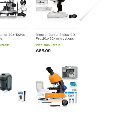
unior 40x-1024x
Bresser Junior Biolux ICD
ps
Pro 20x-50x mikroskops
uzreiz
Pieejams uzreiz
€89.00