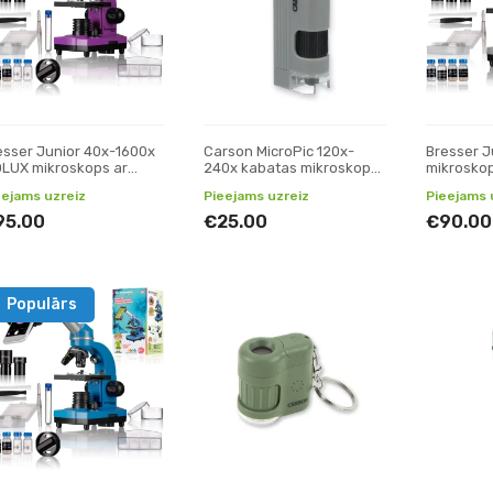
esser Junior 40x-1600x
Carson MicroPic 120x-
Bresser J
OLUX mikroskops ar
240x kabatas mikroskops
mikrosko
efona statīvu (violets)
ar LED un UV
eejams uzreiz
Pieejams uzreiz
Pieejams 
apgaismojumu
95.00
€25.00
€90.00
Populārs