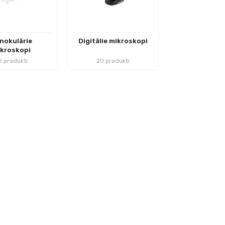
inokulārie
Digitālie mikroskopi
kroskopi
2 produkti
20 produkti