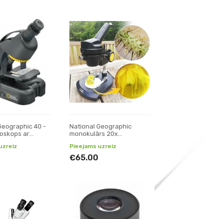
Geographic 40 -
National Geographic
oskops ar
monokulārs 20x
statīvu
mikroskops binokulārs
uzreiz
Pieejams uzreiz
€65.00