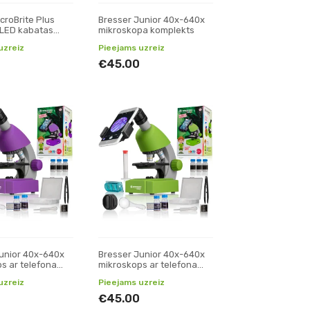
croBrite Plus
Bresser Junior 40x-640x
 LED kabatas
mikroskopa komplekts
ps
uzreiz
Pieejams uzreiz
€45.00
unior 40x-640x
Bresser Junior 40x-640x
s ar telefona
mikroskops ar telefona
iolets)
statīvu (zaļš)
uzreiz
Pieejams uzreiz
€45.00