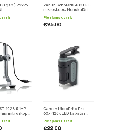
100 gab.) 22x22
Zenith Scholaris 400 LED
di
mikroskops, Monokulāri
uzreiz
Pieejams uzreiz
€95.00
ST-1028 5.1MP
Carson MicroBrite Pro
ālais mikroskops,
60x-120x LED kabatas
mikroskops ar viedtālruņa
uzreiz
Pieejams uzreiz
adaptera klipu
0
€22.00