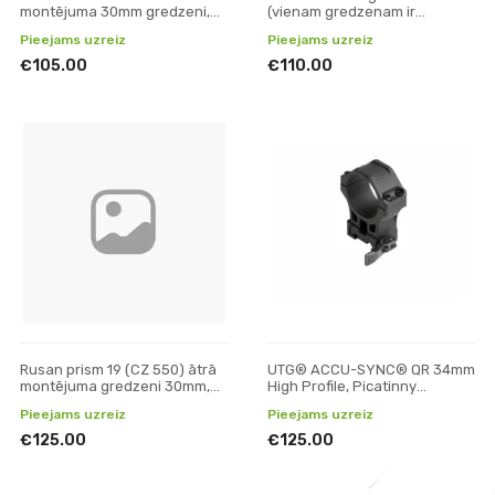
montējuma 30mm gredzeni,
(vienam gredzenam ir
H8mm
paredzēta vieta adapteriem) -
Pieejams uzreiz
Pieejams uzreiz
30mm, ātrais montējums, H8
€105.00
€110.00
Rusan prism 19 (CZ 550) ātrā
UTG® ACCU-SYNC® QR 34mm
montējuma gredzeni 30mm,
High Profile, Picatinny
H23
gredzeni
Pieejams uzreiz
Pieejams uzreiz
€125.00
€125.00