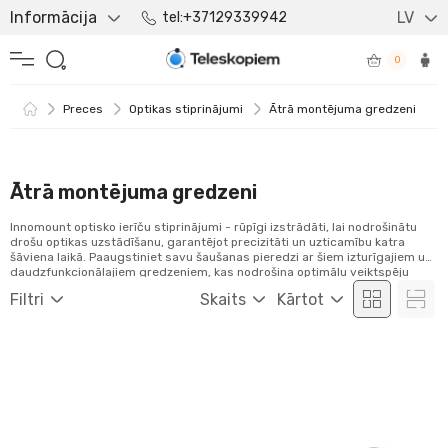
Informācija
LV
tel:+37129339942
0
Preces
Optikas stiprinājumi
Ātrā montējuma gredzeni
Ātrā montējuma gredzeni
Innomount optisko ierīču stiprinājumi - rūpīgi izstrādāti, lai nodrošinātu
drošu optikas uzstādīšanu, garantējot precizitāti un uzticamību katra
šāviena laikā. Paaugstiniet savu šaušanas pieredzi ar šiem izturīgajiem un
daudzfunkcionālajiem gredzeniem, kas nodrošina optimālu veiktspēju
dažādās situācijās.
Filtri
Skaits
Kārtot