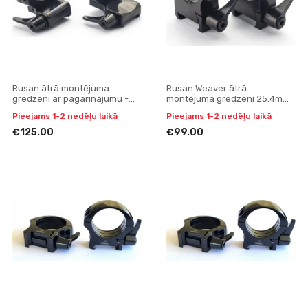
Rusan ātrā montējuma
Rusan Weaver ātrā
gredzeni ar pagarinājumu -
montējuma gredzeni 25.4mm,
prism 19 (CZ 550) - 30 mm, H15
H19mm
Pieejams 1-2 nedēļu laikā
Pieejams 1-2 nedēļu laikā
€125.00
€99.00