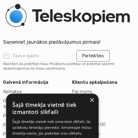
Saņemiet jaunākos piedāvājumus pirmais!
Pieteikties
Abonējot jūs piekrītat mūsu Privātuma politikai un piekrītat saņemt
atjauninājumus no mūsu uzņēmuma.
Galvenā informācija
Klientu apkalpošana
Apmaksa
Par mums
×
Garantija un Atteikuma
Kontakti
Šajā tīmekļa vietnē tiek
tiesības
izmantoti sīkfaili
Darba laiks
Preču piegāde
Šajā tīmekļa vietnē tiek izmantoti sīkfaili, lai
P.-P. 10:00-18:00
Privātuma politika
uzlabotu lietotāju pieredzi. Izmantojot mūsu
tīmekļa vietni, jūs piekrītat visu sīkfailu
S., Sv. - slēgts
Par Mums