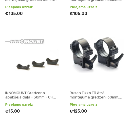
H14mm
H20
Pieejams uzreiz
Pieejams uzreiz
€105.00
€105.00
INNOMOUNT Gredzena
Rusan Tikka T3 ātrā
apakšējā daļa - 30mm - CH
montējuma gredzeni 30mm,
12mm
H19
Pieejams uzreiz
Pieejams uzreiz
€15.80
€125.00