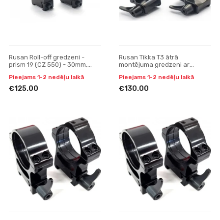
Rusan Roll-off gredzeni -
Rusan Tikka T3 ātrā
prism 19 (CZ 550) - 30mm,
montējuma gredzeni ar
screw, H15
pagarinājumu 30mm, H24
Pieejams 1-2 nedēļu laikā
Pieejams 1-2 nedēļu laikā
€125.00
€130.00