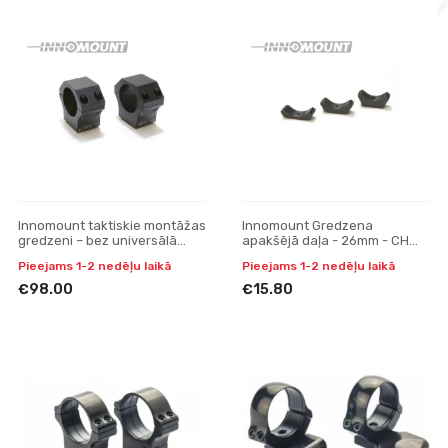
Innomount taktiskie montāžas
Innomount Gredzena
gredzeni – bez universālā
apakšējā daļa - 26mm - CH
savienojuma – 30 mm – ar 0–
6mm
Pieejams 1-2 nedēļu laikā
Pieejams 1-2 nedēļu laikā
20 MOA slīpumu
€98.00
€15.80