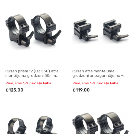
Rusan prism 19 (CZ 550) ātrā
Rusan ātrā montējuma
montējuma gredzeni 30mm,
gredzeni ar pagarinājumu -
H15
Tikka T3 - LM sliede, H19
Pieejams 1-2 nedēļu laikā
Pieejams 1-2 nedēļu laikā
€125.00
€119.00