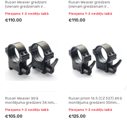
Rusan Weaver gredzeni
Rusan Weaver gredzeni
(vienam gredzenam ir
(vienam gredzenam ir
paredzēta vieta adapteriem) -
paredzēta vieta adapteriem) -
Pieejams 1-2 nedēļu laikā
Pieejams 1-2 nedēļu laikā
30mm, ātrais montējums, H17
30mm, ātrais montējums, H20
€110.00
€110.00
Rusan Weaver ātrā
Rusan prism 16.5 (CZ 527) ātrā
montējuma gredzeni 34 mm,
montējuma gredzeni 30mm,
H9mm
H19
Pieejams 1-2 nedēļu laikā
Pieejams 1-2 nedēļu laikā
€105.00
€125.00